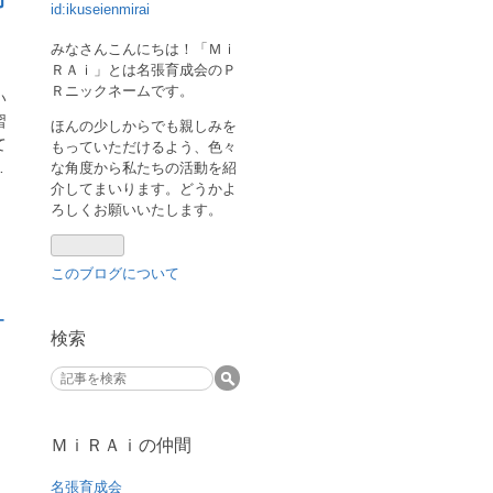
id:ikuseienmirai
みなさんこんにちは！「Ｍｉ
ＲＡｉ」とは名張育成会のＰ
Ｒニックネームです。
い
習
ほんの少しからでも親しみを
て
もっていただけるよう、色々
…
な角度から私たちの活動を紹
介してまいります。どうかよ
ろしくお願いいたします。
このブログについて
検索
ＭｉＲＡｉの仲間
名張育成会