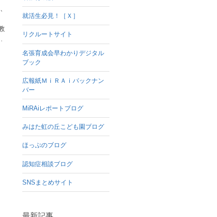
く、
就活生必見！［Ｘ］
教
リクルートサイト
…
名張育成会早わかりデジタル
ブック
広報紙ＭｉＲＡｉバックナン
バー
MiRAiレポートブログ
みはた虹の丘こども園ブログ
ほっぷのブログ
認知症相談ブログ
SNSまとめサイト
最新記事