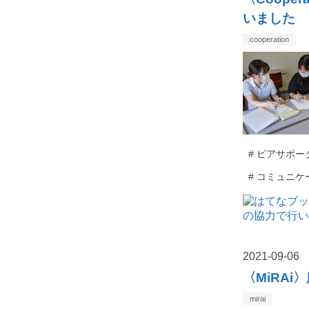
いました
cooperation
#
ピアサポー
#
コミュニケ
2021
-
09
-
06
〈MiRAi
mirai