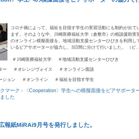
コロナ禍によって、福祉を目指す学生の実習活動にも制約が出て
ます。そのような中、川崎医療福祉大学（倉敷市）の相談援助実
のオンライン模擬面接を、地域活動支援センターひびきを利用し
いるピアサポーターが協力し、3日間に分けて行いました。 （ピ
#
川崎医療福祉大学
#
地域活動支援センターひびき
ター
#
オレンジヴォイス
#
オンライン面談
ーション
#
オンライン
#
福祉を目指す学生
〉広報紙MiRAi9月号を発行しました。